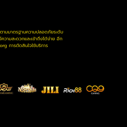
นองตามมาตรฐานความปลอดภัยระดับ
มีความสะดวกและเข้าถึงได้ง่าย อีก
org การตัดสินใจใช้บริการ