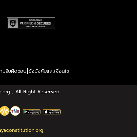
วามรับผิดชอบ
ข้อบังคับและเงื่อนไข
org , All Right Reserved.
aconstitution.org