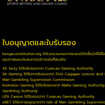
ใบอนุญาตและใบรับรอง
kenyaconstitution.org ได้รวมรวมเกมจากแบรนด์ดังชั้นนำที่มีชื
คุณภาพและประสบการณ์การเล่นที่สมจริง
AE Sexy ได้รับรับรองจาก Curacao Gaming Authority
SA Gaming ได้รับการรับรองจาก First Cagayan Leisure and 
Man Gambling Supervision Commission
Evolution Gaming ได้รับรับรองจาก Malta Gaming Authori
Gambling Authority
UFA Casino ได้รับรองจาก Curacao Gaming Authority
eBET ได้รับการอนุญาตจาก Isle of Man Gambling Supervis