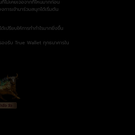
ันที่ไม่เคยเจอจากที่ไหนมากก่อน
งการเข้ามาร่วมสนุกได้เริ่มต้น
ได้เปรียบให้การทำกำไรมากยิ่งขึ้น
 รองรับ True Wallet ทุกธนาคารใน