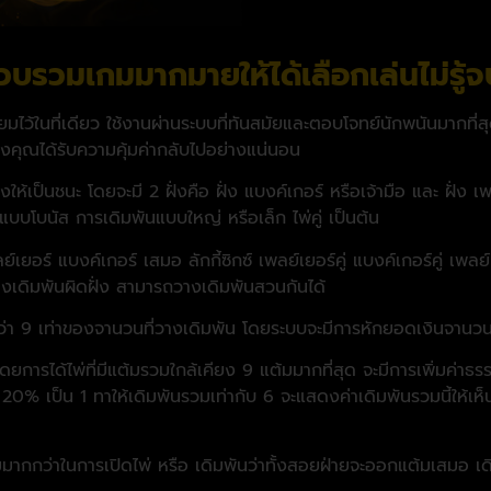
วบรวมเกมมากมายให้ได้เลือกเล่นไม่รู้จ
ไว้ในที่เดียว ใช้งานผ่านระบบที่ทันสมัยและตอบโจทย์นักพนันมากที่ส
งคุณได้รับความคุ้มค่ากลับไปอย่างแน่นอน
ห้เป็นชนะ โดยจะมี 2 ฝั่งคือ ฝั่ง แบงค์เกอร์ หรือเจ้ามือ และ ฝั่ง เพล
นแบบโบนัส การเดิมพันแบบใหญ่ หรือเล็ก ไพ่คู่ เป็นต้น
ร์ แบงค์เกอร์ เสมอ ลักกี้ซิกซ์ เพลย์เยอร์คู่ แบงค์เกอร์คู่ เพลย์
งเดิมพันผิดฝั่ง สามารถวางเดิมพันสวนกันได้
่า 9 เท่าของจานวนที่วางเดิมพัน โดยระบบจะมีการหักยอดเงินจานวน 9
โดยการได้ไพ่ที่มีแต้มรวมใกล้เคียง 9 แต้มมากที่สุด จะมีการเพิ่มค่า
า 20% เป็น 1 ทาให้เดิมพันรวมเท่ากับ 6 จะแสดงค่าเดิมพันรวมนี้ให้เ
้มมากกว่าในการเปิดไพ่ หรือ เดิมพันว่าทั้งสอยฝ่ายจะออกแต้มเสมอ เ