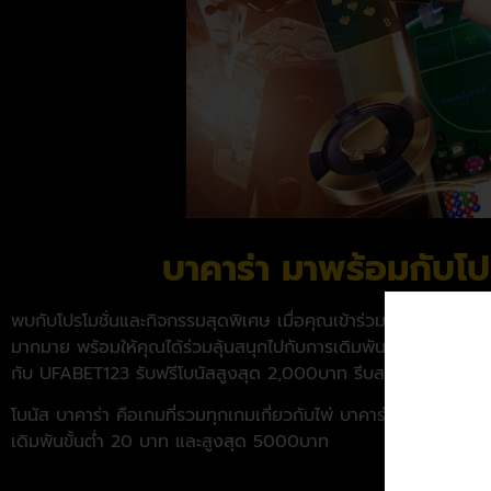
บาคาร่า
มาพร้อมกับโป
พบกับโปรโมชั่นและกิจกรรมสุดพิเศษ เมื่อคุณเข้าร่วมเล่นเกมบาคาร่า ท
มากมาย พร้อมให้คุณได้ร่วมลุ้นสนุกไปกับการเดิมพัน เกมบาคาร่า 
กับ UFABET123 รับฟรีโบนัสสูงสุด 2,000บาท รีบสมัครกันเข้ามา ด
โบนัส บาคาร่า คือเกมที่รวมทุกเกมเกี่ยวกับไพ่ บาคาร่า ไว้ในห้องเด
เดิมพันขั้นต่ำ 20 บาท และสูงสุด 5000บาท