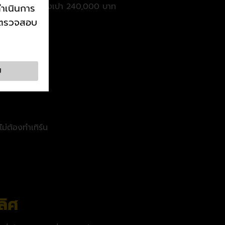
าลตรุษจีน แจกอั่งเปา 240,000 บาท
ดำเนินการ
อง
ณาตรวจสอบ
ี
ไม่ต้องทำเทิร์น
ลิศ