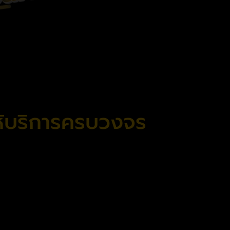
ห้บริการครบวงจร