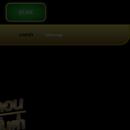
@LINE
บาคาร่า
sitemap