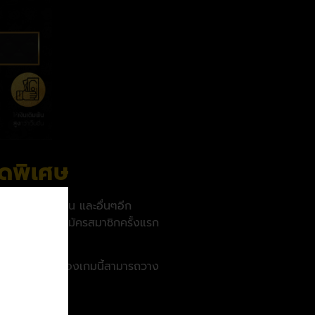
ุดพิเศษ
โปรโมชั่นคืนเงิน และอื่นๆอีก
NE@ @ufa123s สมัครสมาชิกครั้งแรก
่เต่า โบนัส โดยห้องเกมนี้สามารถวาง