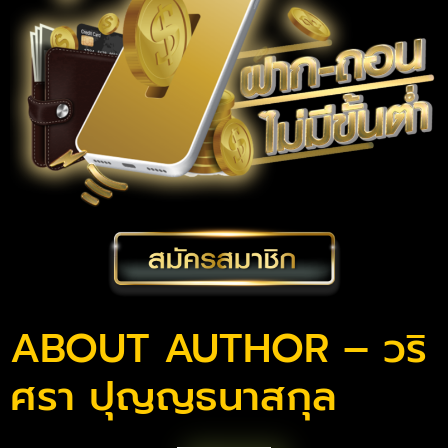
ABOUT AUTHOR – วริ
ศรา ปุญญธนาสกุล