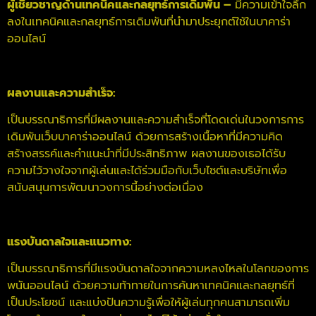
ผู้เชี่ยวชาญด้านเทคนิคและกลยุทธ์การเดิมพัน –
มีความเข้าใจลึก
ลงในเทคนิคและกลยุทธ์การเดิมพันที่นำมาประยุกต์ใช้ในบาคาร่า
ออนไลน์
ผลงานและความสำเร็จ:
เป็นบรรณาธิการที่มีผลงานและความสำเร็จที่โดดเด่นในวงการการ
เดิมพันเว็บบาคาร่าออนไลน์ ด้วยการสร้างเนื้อหาที่มีความคิด
สร้างสรรค์และคำแนะนำที่มีประสิทธิภาพ ผลงานของเธอได้รับ
ความไว้วางใจจากผู้เล่นและได้ร่วมมือกับเว็บไซต์และบริษัทเพื่อ
สนับสนุนการพัฒนาวงการนี้อย่างต่อเนื่อง
แรงบันดาลใจและแนวทาง:
เป็นบรรณาธิการที่มีแรงบันดาลใจจากความหลงไหลในโลกของการ
พนันออนไลน์ ด้วยความท้าทายในการค้นหาเทคนิคและกลยุทธ์ที่
เป็นประโยชน์ และแบ่งปันความรู้เพื่อให้ผู้เล่นทุกคนสามารถเพิ่ม