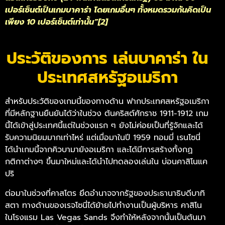
เปอร์เซ็นต์เป็นเกมบาคาร่า โดยเกมอื่นๆ ทั้งหมดรวมกันคิดเป็น
เพียง 10 เปอร์เซ็นต์เท่านั้น”[2]
ประวัติของการ
เล่นบาคาร่า
ใน
ประเทศสหรัฐอเมริกา
สำหรับประวัติของเกมนี้ของทางด้าน ฟากประเทศสหรัฐอเมริกา
ที่มีหลักฐานยืนยันได้ว่าในช่วง ต้นคริสต์ศักราช 1911-1912 เกม
นี้ได้เข้าสู่ประเทศนี้แต่ในช่วงแรก ๆ ยังไม่ค่อยเป็นที่รู้จักและได้
รับความนิยมมากเท่าไหร่ แต่เมื่อมาในปี 1959 ทอมมี่ เรนโซนี่
ได้นำเกมนี้จากคิวบามายังอเมริกา และได้มีการสร้างทั้งกฏ
กติกาต่างๆ ขึ้นมาใหม่และได้นำไปทดลองเล่นใน บ่อนคาสิโนแค
ปริ
ต่อมาในช่วงที่คาสโตร ยึดอำนาจจากรัฐของประธานาธิบดีบาทิ
สตา ทางด้านของเรจโซนี่ได้ย้ายไปทำงานเป็นผู้บริหาร
คาสิโน
ในโรงแรม Las Vegas Sands จึงทำให้หลังจากนั้นเป็นต้นมา