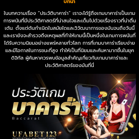
บทนำ
ในบทความเรื่อง “ประวัติบาคาร่า” เราจะได้รู้ถึงเกมบาคาร่าเป็นเกม
การพนันที่มีประวัติศาสตร์ที่น่าสนใจและเต็มไปด้วยเรื่องราวที่น่าตื่น
เต้น. ตั้งแต่ต้นกำเนิดในสมัยใดและวิวัฒนาการของมันจนถึงวันนี้
และเรายังจะสำรวจถึงเหตุผลที่ทำให้เกมนี้เป็นหนึ่งในเกมการพนันที่
ได้รับความนิยมอย่างแพร่หลายทั่วโลก การที่เกมบาคาร่าเรียบง่าย
และมีโอกาสในการชนะที่สูง ทำให้เป็นที่นิยมและค้นหามากขึ้นในยุค
ดิจิทัล ผู้ค้นหาควรพบข้อมูลสำคัญเกี่ยวกับเกมบาคาร่าและ
ประวัติศาสตร์ของมันที่นี่