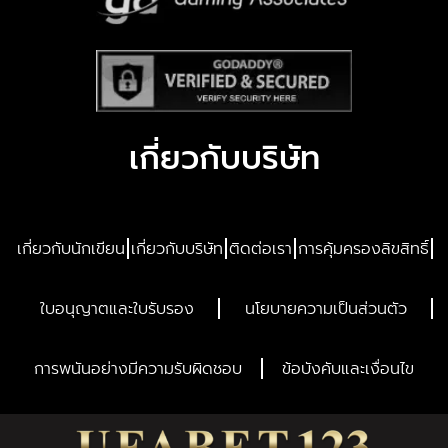
เกี่ยวกับบริษัท
เกี่ยวกับนักเขียน
เกี่ยวกับบริษัท
ติดต่อเรา
การคุ้มครองลิขสิทธิ์
ใบอนุญาตและใบรับรอง
นโยบายความเป็นส่วนตัว
การพนันอย่างมีความรับผิดชอบ
ข้อบังคับและเงื่อนไข