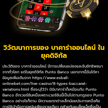
วิวัฒนาการของ
บาคาร่าออนไลน์
ใน
ยุคดิจิทัล
ประวัติของ
บาคาร่าออนไลน์
มีการเปลี่ยนแปลงและรับอิทธิพลมา
จากทั่วโลก แต่ในยุคดิจิทัล Punto Banco
นอกจากนี้ฉันได้หา
ข้อมูลเพิ่มเติมจาก
https://www.esball-
onlinebet.com/live-casino/8-types-baccarat-
variations.html
ซึ่งระบุไว้ว่า มินิบาคาร่าก็เหมือนกับ Punto
Banco อีกเวอร์ชันหนึ่งเพราะเวอร์ชันนี้เป็นไปตามกฎของ Punto
Banco อย่างไรก็ตาม มีความแตกต่างเล็กน้อยประการหนึ่งคือ
การใช้เจ้ามือการพนันเพียงรายเดียว คล้ายกับแบล็คแจ็คซึ่งเป็น