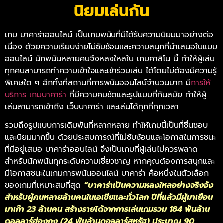
นิยมเล่นกัน
เกม บาคาร่าออนไลน์ เป็นเกมพนันที่มีได้รับความนิยมมาอย่างต่อ
เนื่อง ด้วยความเรียบง่ายไม่ซับซ้อนและความสนุกที่นำเสนอในแบบ
ออนไลน์ นักพนันหลายคนจึงหลงใหลใน เกมคาสิโน นี้ ทำให้ผู้เล่น
ทุกคนสามารถทำความเข้าใจและเข้าร่วมเล่น ได้โดยไม่ต้องมีความรู้
พิเศษใด ๆ อีกทั้งที่สถานที่การพนันออนไลน์จำนวนมาก มี
การให้
บริการ เกมบาคาร่า
ที่มีความคมชัดและรูปแบบที่ทันสมัย ทำให้ผู้
เล่นสามารถเข้าถึง เว็บบาคาร่า และเล่นได้ทุกที่ทุกเวลา
รวมถึงรูปแบบการเดิมพันที่หลากหลาย ทำให้เกมนี้เป็นที่ชื่นชอบ
และนิยมมากขึ้น ด้วยประสบการณ์ที่ไม่ซับซ้อนและโอกาสในการชนะ
ที่มีอยู่เสมอ บาคาร่าออนไลน์ จึงเป็นเกมที่ผู้เล่นไม่ควรพลาด
สำหรับนักพนันทุกระดับความเชี่ยวชาญ หากคุณต้องการสนุกและ
มีโอกาสชนะในเกมการพนันออนไลน์ บาคาร่า คือหนึ่งในตัวเลือก
ของเกมที่เหมาะสมที่สุด
“บาคาร่าเป็นความหลงใหลอย่างจริงจัง
สำหรับผู้คนหลายล้านคนในเอเชียและทั่วโลก ปีที่แล้วมีผู้มาเยือน
มาเก๊า 23 ล้านคน สร้างรายได้จากการเล่นเกมรวม 184 พันล้าน
ดอลลาร์ฮ่องกง (24 พันล้านดอลลาร์สหรัฐ) ประมาณ 90