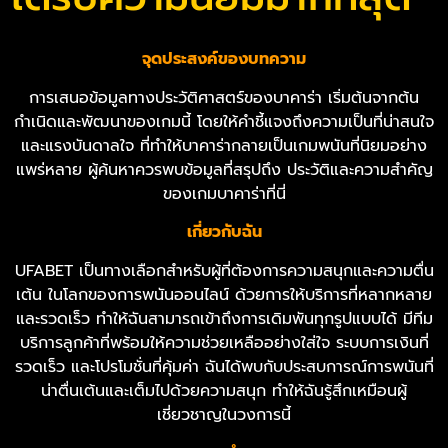
จุดประสงค์ของบทความ
การเสนอข้อมูลทางประวัติศาสตร์ของบาคาร่า เริ่มต้นจากต้น
กำเนิดและพัฒนาของเกมนี้ โดยให้คำชี้แจงถึงความเป็นที่น่าสนใจ
และแรงบันดาลใจ ที่ทำให้บาคาร่ากลายเป็นเกมพนันที่นิยมอย่าง
แพร่หลาย ผู้ค้นหาควรพบข้อมูลที่สรุปถึง ประวัติและความสำคัญ
ของเกมบาคาร่าที่นี่
เกี่ยวกับฉัน
UFABET เป็นทางเลือกสำหรับผู้ที่ต้องการความสนุกและความตื่น
เต้น ในโลกของการพนันออนไลน์ ด้วยการให้บริการที่หลากหลาย
และรวดเร็ว ทำให้ฉันสามารถเข้าถึงการเดิมพันทุกรูปแบบได้ มีทีม
บริการลูกค้าที่พร้อมให้ความช่วยเหลืออย่างใส่ใจ ระบบการเงินที่
รวดเร็ว และโปรโมชั่นที่คุ้มค่า ฉันได้พบกับประสบการณ์การพนันที่
น่าตื่นเต้นและเต็มไปด้วยความสนุก ทำให้ฉันรู้สึกเหมือนผู้
เชี่ยวชาญในวงการนี้