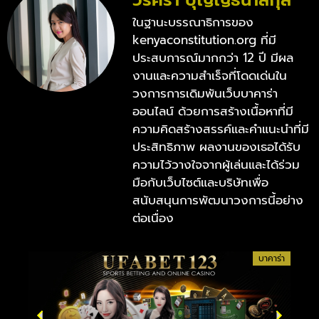
ในฐานะบรรณาธิการของ
kenyaconstitution.org ที่มี
ประสบการณ์มากกว่า 12 ปี มีผล
งานและความสำเร็จที่โดดเด่นใน
วงการการเดิมพันเว็บบาคาร่า
ออนไลน์ ด้วยการสร้างเนื้อหาที่มี
ความคิดสร้างสรรค์และคำแนะนำที่มี
ประสิทธิภาพ ผลงานของเธอได้รับ
ความไว้วางใจจากผู้เล่นและได้ร่วม
มือกับเว็บไซต์และบริษัทเพื่อ
สนับสนุนการพัฒนาวงการนี้อย่าง
ต่อเนื่อง
ร่า
บาคาร่า