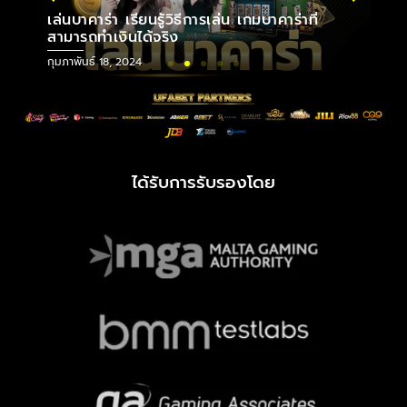
เล่นบาคาร่า เรียนรู้วิธีการเล่น เกมบาคาร่าที่
เ
สามารถทำเงินได้จริง
ม
กุมภาพันธ์ 18, 2024
ก
ได้รับการรับรองโดย