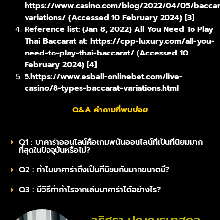
https://www.casino.com/blog/2022/04/05/baccar
variations/
(Accessed 10 February 2024) [3]
Reference list: (Jan 8, 2022) All You Need To Play
Thai Baccarat at:
https://cpp-luxury.com/all-you-
need-to-play-thai-baccarat/
(Accessed 10
February 2024) [4]
5.
https://www.esball-onlinebet.com/live-
casino/8-types-baccarat-variations.html
Q&A คำถามที่พบบ่อย
Q1 : บาคาร่าออนไลน์คือเกมพนันออนไลน์ที่เป็นที่นิยมมาก
ที่สุดในปัจจุบันหรือไม่?
Q2 : ทำไมบาคาร่าถึงเป็นที่นิยมกันมากขนาดนี้?
Q3 : มีวิธีทำกำไรจากเล่นบาคาร่าได้อย่างไร?
วริศรา ปุญญธนาสกุล