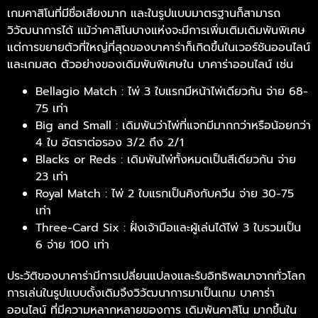
เกมคาสิโนที่มีชื่อเสียงมาก
และในรูปแบบมาตรฐานก็สามารถ
วิวัฒนาการได้ แม้ว่าคาสิโนบางแห่งจะมีการเพิ่มเติมเดิมพันพิเศษ
แต่การขยายตัวที่ใหญ่ที่สุดของบาคาร่าก็เกิดขึ้นในเวอร์ชันออนไลน์
และเกมสด ตัวอย่างของเดิมพันพิเศษใน
บาคาร่าออนไลน์
เช่น
Bellagio Match : ไพ่ 3 ใบแรกมีหน้าไพ่เดียวกัน จ่าย 68-
75 เท่า
Big and Small : เดิมพันว่าไพ่ที่แจกมีมากกว่าหรือน้อยกว่า
4 ใบ อัตราต่อรอง 3/2 ถึง 2/1
Blacks or Reds : เดิมพันไพ่ทั้งหมดเป็นสีเดียวกัน จ่าย
23 เท่า
Royal Match : ไพ่ 2 ใบแรกเป็นคิงกับควีน จ่าย 30-75
เท่า
Three-Card Six : ฝั่งเจ้ามือและผู้เล่นได้ไพ่ 3 ใบรวมเป็น
6 จ่าย 100 เท่า
ประวัติของบาคาร่ามีการเปลี่ยนแปลงและรับอิทธิพลมาจากทั่วโลก
การเล่นในรูปแบบดั้งเดิมจึงวิวัฒนาการมาเป็นเกม บาคาร่า
ออนไลน์ ที่มีความหลากหลายของการ เดิมพันคาสิโน มากขึ้นใน